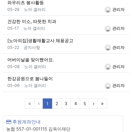
와우리츠 봉사활동
등록일
등록자
05-29
노아 갤러리
관리자
건강한 미소, 따뜻한 치과
등록일
등록자
05-17
노아 갤러리
관리자
[노아의집]생활재활교사 채용공고
등록일
등록자
05-22
공지사항
관리자
어버이날을 맞이했어요.
등록일
등록자
05-08
노아 갤러리
관리자
한강공원으로 봄나들이
등록일
등록자
05-06
노아 갤러리
관리자
(current)
1
2
3
4
5
후원계좌안내
농협 557-01-001115 김옥이재단