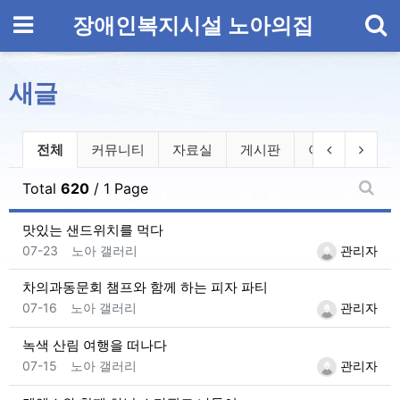
기
메뉴
장애인복지시설 노아의집
새글
전체게시물 그룹 목록
이전 그룹
다음 
전체
커뮤니티
자료실
게시판
이삭의집
Total
620
/ 1 Page
새글
맛있는 샌드위치를 먹다
등록일
등록자
07-23
노아 갤러리
관리자
차의과동문회 챔프와 함께 하는 피자 파티
등록일
등록자
07-16
노아 갤러리
관리자
녹색 산림 여행을 떠나다
등록일
등록자
07-15
노아 갤러리
관리자