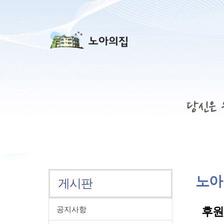
상단 네비
노아
게시판
공지사항
후원