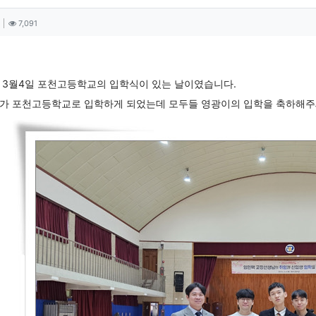
자 정보
작성
조회
7,091
츠 정보
 3월4일 포천고등학교의 입학식이 있는 날이였습니다.
가 포천고등학교로 입학하게 되었는데 모두들 영광이의 입학을 축하해주