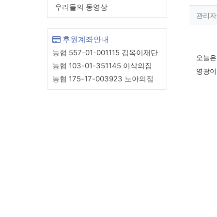
우리들의 동영상
작성
관리자
컨텐
후원계좌안내
농협 557-01-001115 김옥이재단
본문
오늘은
농협 103-01-351145 이삭의집
영광이
농협 175-17-003923 노아의집