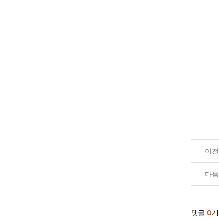
관련
이전
다음
댓글
0
개