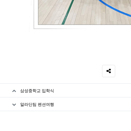
SNS 공유
자료
삼성중학교 입학식
알라딘팀 펜션여행