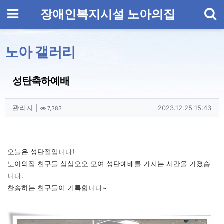
기
메뉴
장애인복지시설 노아의집
노아 갤러리
성탄축하예배
작성자 정보
작성
조회
작성일
관리자
2023.12.25 15:43
7,383
컨텐츠 정보
본문
오늘은 성탄절입니다!
노아의집 친구들 삼삼오오 모여
성탄예배를 가지는 시간을 가졌습
니다.
찬송하는 친구들이 기특합니다~